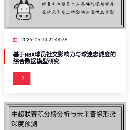
2026-06-14 22:44:35
基于NBA球员社交影响力与球迷忠诚度的
综合数据模型研究