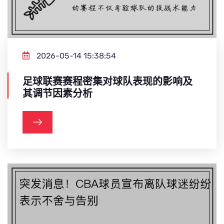
2026-05-14 15:38:54
足球联赛赛程密集对球队表现的影响及
其调节因素分析