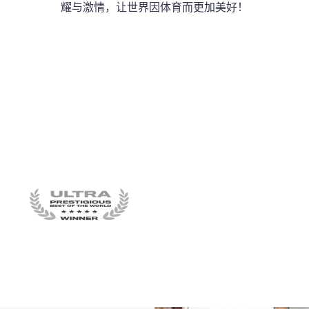
耀与激情，让世界因体育而更加美好！