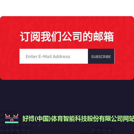
订阅我们公司的邮箱
SUBSCRIBE