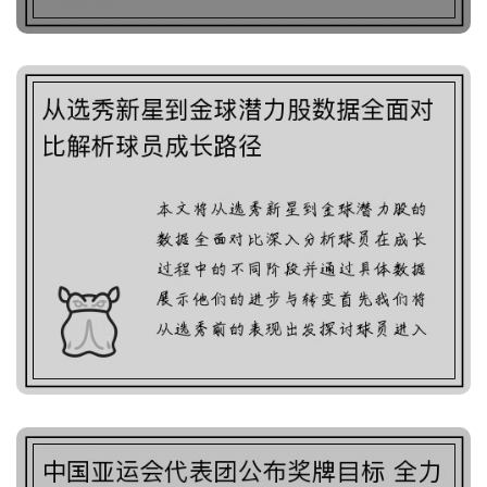
从选秀新星到金球潜力股
数据全面对比解析球员成
长路径