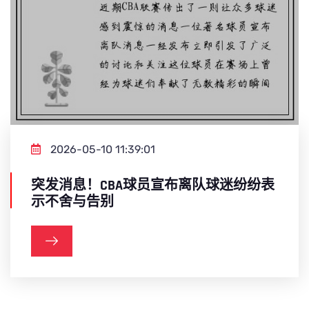
2026-05-10 11:39:01
突发消息！CBA球员宣布离队球迷纷纷表
示不舍与告别