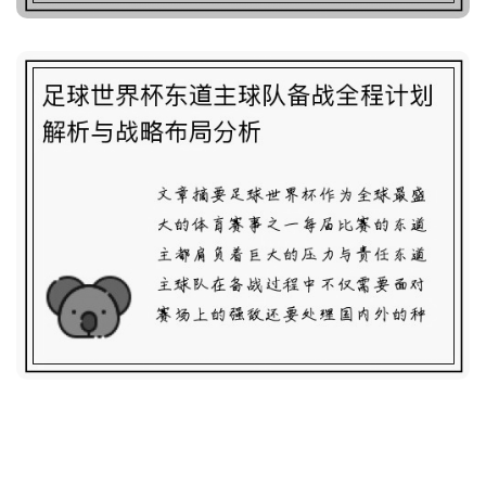
足球世界杯东道主球队备
战全程计划解析与战略布
局分析