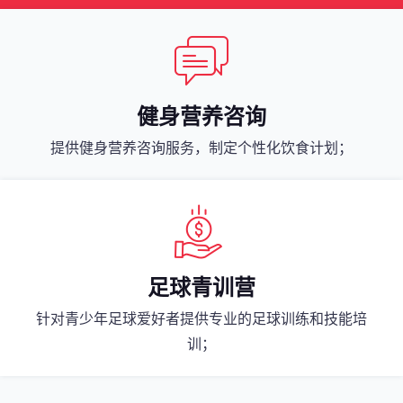
健身营养咨询
提供健身营养咨询服务，制定个性化饮食计划；
足球青训营
针对青少年足球爱好者提供专业的足球训练和技能培
训；