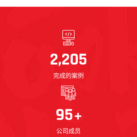
2,205
完成的案例
95
+
公司成员