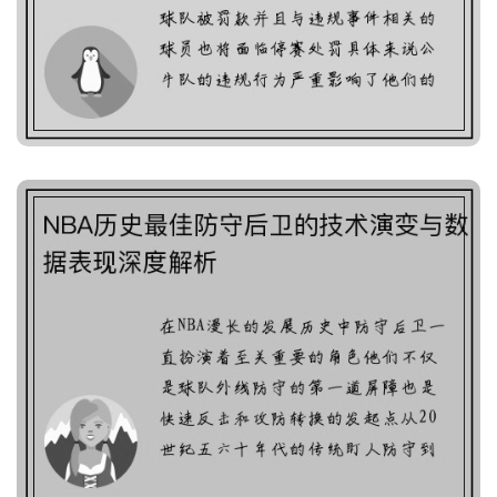
球队因违规遭罚款并追加
球员停赛处罚
NBA历史最佳防守后卫的技
术演变与数据表现深度解
析