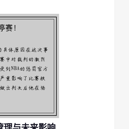
的管理与未来影响