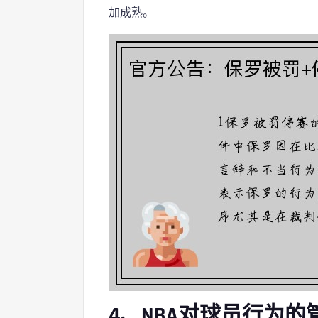
加成熟。
4、NBA对球员行为