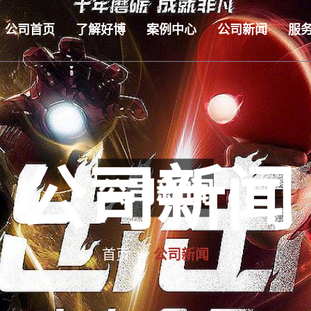
公司首页
了解好博
案例中心
公司新闻
服
公司新闻
首页
公司新闻