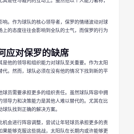
尤其是在与裁判的互动上。虽然他以个人能力著称，
影响。作为球队的核心领导者，保罗的情绪波动对球
场上的态度往往会影响到全队的士气，而保罗的行为
何应对保罗的缺席
其是他的领导和组织能力对球队至关重要。作为太阳
替代。然而，球队必须在没有他的情况下找到新的平
他球员需要承担更多的组织责任。虽然球队阵容中拥
的领导力和决策能力是其他人难以替代的。尤其在比
助球队找到正确的解决方案。
此机会进行阵容调整，尝试让年轻球员承担更多的责
如果能够克服这些挑战，太阳队在长期内或许能够更