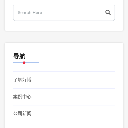
导航
了解好博
案例中心
公司新闻