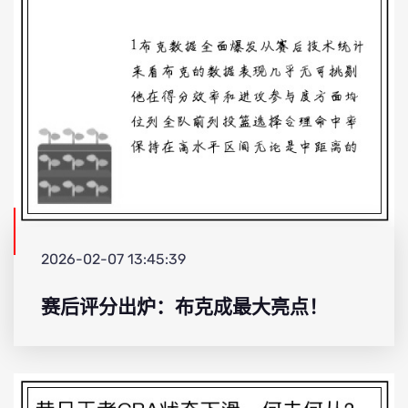
2026-02-07 13:45:39
赛后评分出炉：布克成最大亮点！