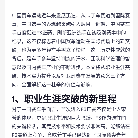
中国赛车运动近年来发展迅速，从卡丁车赛道到国际赛
事，中国选手的表现越来越引人瞩目。近期，中国赛车
手首度挺进F3正赛，刷新亚洲选手在该级别赛事中的
纪录，这不仅标志着中国赛车运动在国际赛场上的新突
破，也为更多年轻车手树立了榜样。这一历史性成就的
背后，是车手多年坚持训练的汗水、团队科学管理的智
慧以及国内赛车产业的不断进步。本文将从职业生涯突
破、技术实力提升以及对亚洲赛车发展的意义三个方
向，全面解析这一壮举的价值与影响。
1、职业生涯突破的新里程
对于中国赛车手而言，首次进入F3正赛不仅是个人荣
誉的体现，更是职业生涯的巨大飞跃。F3作为通往F1
的关键梯队，其竞技水平和技术要求非常高。能够站在
F3赛道上竞争，意味着车手已经达到了国际顶尖青年