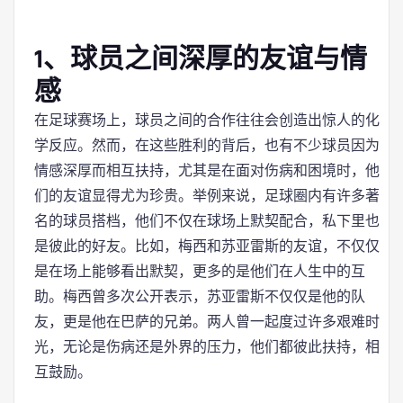
1、球员之间深厚的友谊与情
感
在足球赛场上，球员之间的合作往往会创造出惊人的化
学反应。然而，在这些胜利的背后，也有不少球员因为
情感深厚而相互扶持，尤其是在面对伤病和困境时，他
们的友谊显得尤为珍贵。举例来说，足球圈内有许多著
名的球员搭档，他们不仅在球场上默契配合，私下里也
是彼此的好友。比如，梅西和苏亚雷斯的友谊，不仅仅
是在场上能够看出默契，更多的是他们在人生中的互
助。梅西曾多次公开表示，苏亚雷斯不仅仅是他的队
友，更是他在巴萨的兄弟。两人曾一起度过许多艰难时
光，无论是伤病还是外界的压力，他们都彼此扶持，相
互鼓励。