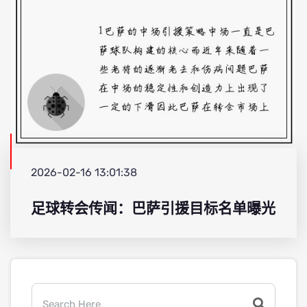
2026-02-16 13:01:38
足球转会传闻：巴萨引援目标名单曝光