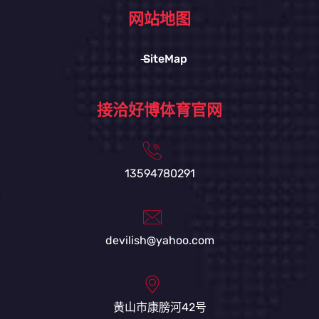
网站地图
SiteMap
接洽好博体育官网
13594780291
devilish@yahoo.com
黄山市康膀河42号