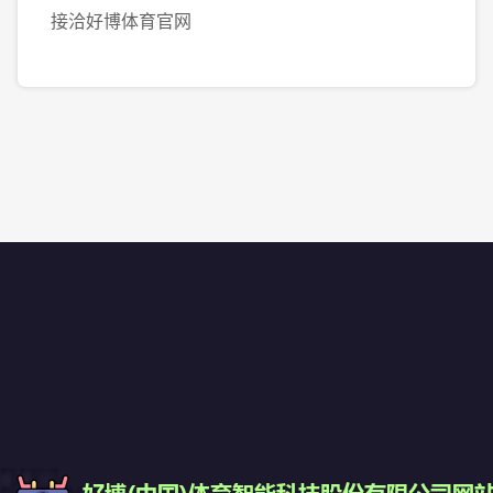
接洽好博体育官网