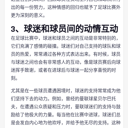
出的每一份努力，这种情感的回归也赋予了足球比赛外
更为深刻的意义。
3、球迷和球员间的动情互动
在足球比赛中，球迷和球员之间的互动是非常特别的，
它们充满了感情的碰撞。球迷们对自己支持的球队和球
员的热爱，常常通过各种方式表达出来。有时候，球员
与球迷之间也会有非常感人的互动，像是球员赛后向球
迷挥手致谢，或者在进球后与球迷一起分享喜悦的时
刻。
尤其是在一些球员遭遇困境时，球迷的支持常常成为他
们坚持下去的动力。例如，曾经的曼联球星贝尔巴托
夫，在遭遇公众质疑和压力时，曼联球迷们的支持与鼓
励给了他极大的力量。每当他在比赛中进球，球迷们总
是会发自内心地为他欢呼，并给予他无尽的支持。这种