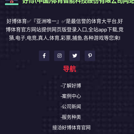
好博体育✅『亚洲唯一』✅是最信誉的体育大平台,好
博体育官方网站提供网页版登录入口,全站app下载,竞
猜,电子,电竞,真人,体育,彩票,捕鱼,各种游戏等您来!
导航
了解好博
案例中心
公司新闻
服务种类
接洽好博体育官网