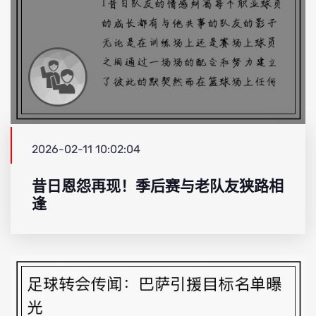
2026-02-11 10:02:04
昔日恩怨再现！季后赛与老队友狭路相
逢