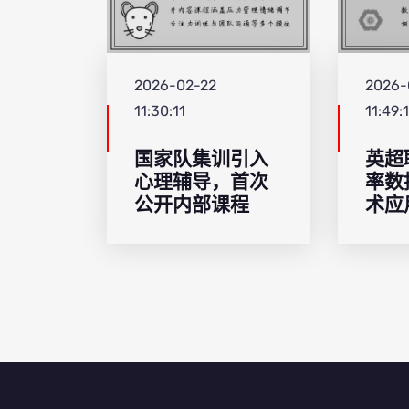
2026-02-22
2026-
11:30:11
11:49:
国家队集训引入
英超
心理辅导，首次
率数
公开内部课程
术应