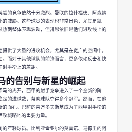
英超的竞争依然十分激烈。曼联的拉什福德、阿森纳
小的威胁。这些球员的表现也非常出色，尤其是凯
然热刺整体表现波动，但凯恩依旧是他们进攻线上的
德提供了大量的进攻机会，尤其是在宽广的空间中，
在。而对于其他球队的前锋而言，更多依赖反击和快
在射手榜上的差距。
马的告别与新星的崛起
泽马的离开，西甲的射手竞争进入了一个全新的阶
稳定的进球数，帮助球队夺得多个冠军。然而，在他
新的面孔。巴萨的莱万多夫斯基成为了西甲射手榜的
萨攻城略地的重要力量。
角的年轻球员。比利亚雷亚尔的莫雷诺、马德里的阿