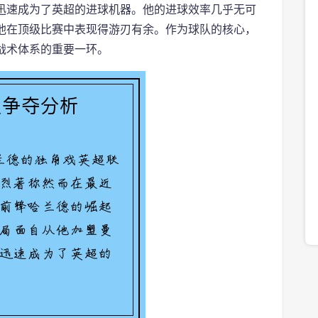
迅速成为了英超的进球机器。他的进球效率几乎无可
他在顶级比赛中表现得游刃有余。作为球队的核心，
战术体系的重要一环。