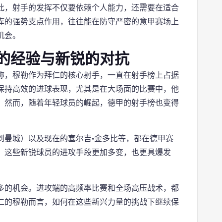
此，射手的发挥不仅要依赖个人能力，还需要在适合
库的强势支点作用，往往能在防守严密的意甲赛场上
机会。
的经验与新锐的对抗
称，穆勒作为拜仁的核心射手，一直在射手榜上占据
保持高效的进球表现，尤其是在大场面的比赛中，他
。然而，随着年轻球员的崛起，德甲的射手榜也变得
到曼城）以及现在的塞尔吉·金多比等，都在德甲赛
，这些新锐球员的进攻手段更加多变，也更具爆发
多的机会。进攻端的高频率比赛和全场高压战术，都
仁的穆勒而言，如何在这些新兴力量的挑战下继续保
。