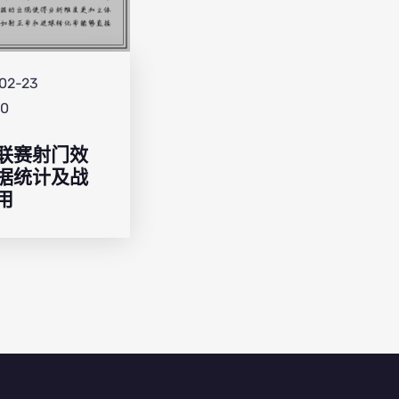
02-23
10
联赛射门效
据统计及战
用