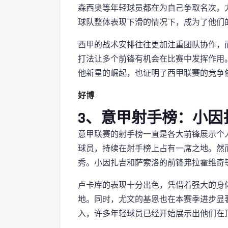
森西奥等年轻球员都在为自己争取名次。
球队整体表现下滑的情况下，成为了他们
西甲的战术安排往往更加注重团队协作，
打法让多个前锋有机会在比赛中发挥作用
他新星的崛起，也证明了西甲联赛的竞争
好博
3、意甲射手榜：小因
意甲联赛的射手榜一直是各大前锋展示个
球员，持续在射手榜上占有一席之地。然
秀。小因扎吉和萨索洛的前锋弗拉霍维奇
卢卡库的表现十分出色，凭借着强大的身
地。同时，尤文的基恩也在本赛季进步显
入，许多年轻球员已经开始展示出他们在