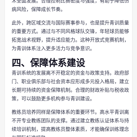
术全面发展。合理控制比赛密度与强度，有助于降低伤
病风险，保障成长节奏。
此外，跨区域交流与国际赛事参与，也是提升青训质量
的重要方式。通过与不同风格球队交锋，年轻球员能够
拓宽战术视野，提升适应能力。这种开放式竞赛机制，
为青训体系注入更多活力与竞争意识。
四、保障体系建设
青训系统的发展离不开稳定的资金与政策支持。政府部
门、职业俱乐部与社会资本应形成多元投入格局，建立
长期可持续的资金保障机制。合理的财政补贴与税收政
策，可以鼓励更多机构参与青训建设。
教练员培养同样是保障体系的重要环节。高水平青训离
不开专业教练团队的支撑。通过建立教练认证体系与持
续培训机制，提高教练员整体素质，才能确保训练理念