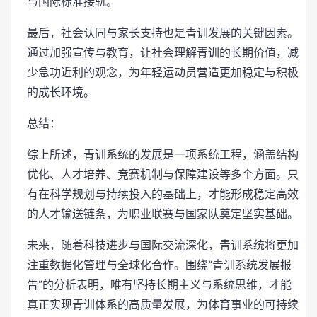
与国际标准接轨。
最后，社会认同与家长支持也是青训发展的关键因素。
通过加强宣传与教育，让社会理解青训的长期价值，减
少急功近利的观念，为年轻运动员营造更加稳定与积极
的成长环境。
总结：
综上所述，青训系统的发展是一项系统工程，涵盖结构
优化、人才培养、竞赛机制与保障建设等多个方面。只
有在科学规划与持续投入的基础上，才能形成稳定高效
的人才输送链条，为职业联赛与国家队奠定坚实基础。
未来，随着科技进步与国际交流深化，青训系统将更加
注重数据化管理与全球化合作。围绕“青训系统发展报
告”的分析表明，唯有坚持长期主义与系统思维，才能
真正实现青训体系的高质量发展，为体育事业的可持续