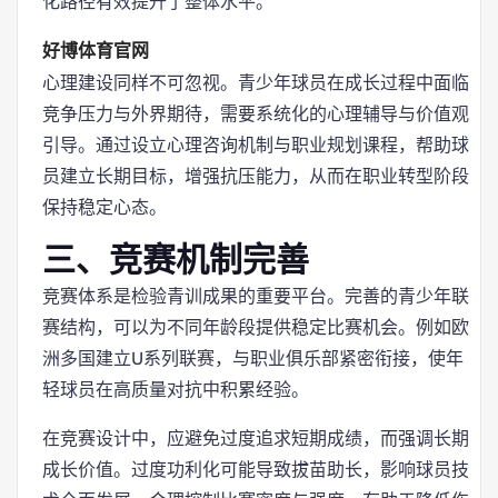
化路径有效提升了整体水平。
好博体育官网
心理建设同样不可忽视。青少年球员在成长过程中面临
竞争压力与外界期待，需要系统化的心理辅导与价值观
引导。通过设立心理咨询机制与职业规划课程，帮助球
员建立长期目标，增强抗压能力，从而在职业转型阶段
保持稳定心态。
三、竞赛机制完善
竞赛体系是检验青训成果的重要平台。完善的青少年联
赛结构，可以为不同年龄段提供稳定比赛机会。例如欧
洲多国建立U系列联赛，与职业俱乐部紧密衔接，使年
轻球员在高质量对抗中积累经验。
在竞赛设计中，应避免过度追求短期成绩，而强调长期
成长价值。过度功利化可能导致拔苗助长，影响球员技