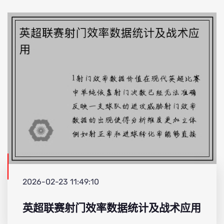
2026-02-23 11:49:10
英超联赛射门效率数据统计及战术应用