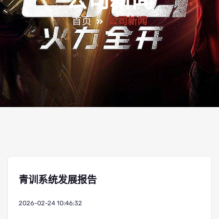
公司新闻
首页
公司新闻
青训系统发展报告
2026-02-24 10:46:32