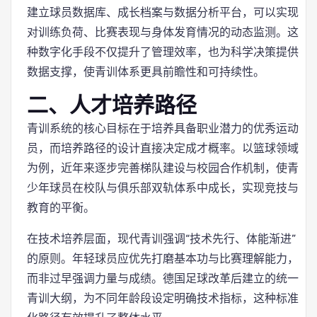
建立球员数据库、成长档案与数据分析平台，可以实现
对训练负荷、比赛表现与身体发育情况的动态监测。这
种数字化手段不仅提升了管理效率，也为科学决策提供
数据支撑，使青训体系更具前瞻性和可持续性。
二、人才培养路径
青训系统的核心目标在于培养具备职业潜力的优秀运动
员，而培养路径的设计直接决定成才概率。以篮球领域
为例，近年来逐步完善梯队建设与校园合作机制，使青
少年球员在校队与俱乐部双轨体系中成长，实现竞技与
教育的平衡。
在技术培养层面，现代青训强调“技术先行、体能渐进”
的原则。年轻球员应优先打磨基本功与比赛理解能力，
而非过早强调力量与成绩。德国足球改革后建立的统一
青训大纲，为不同年龄段设定明确技术指标，这种标准