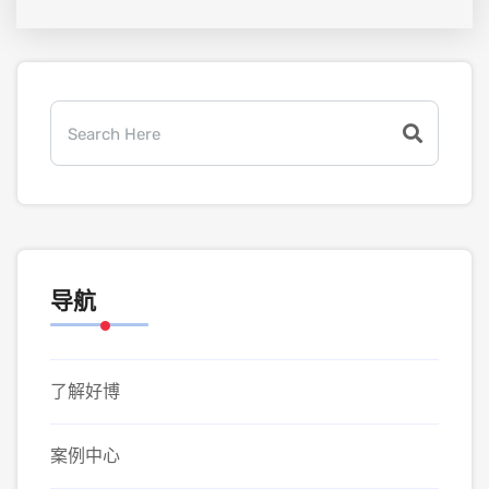
导航
了解好博
案例中心