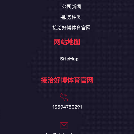
公司新闻
服务种类
接洽好博体育官网
网站地图
SiteMap
接洽好博体育官网
13594780291