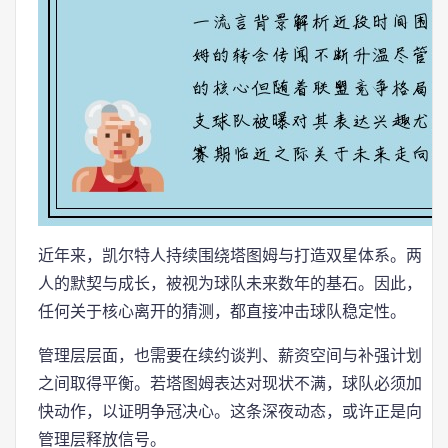
近年来，凯尔特人持续围绕塔图姆与打造双星体系。两
人的默契与成长，被视为球队未来数年的基石。因此，
任何关于核心离开的猜测，都直接冲击球队稳定性。
管理层层面，也需要在续约谈判、薪资空间与补强计划
之间取得平衡。若塔图姆表达对现状不满，球队必须加
快动作，以证明争冠决心。这条深夜动态，或许正是向
管理层释放信号。